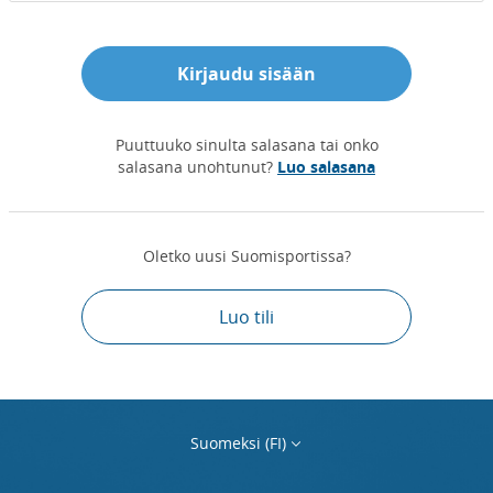
Kirjaudu sisään
Puuttuuko sinulta salasana tai onko
salasana unohtunut?
Luo salasana
Oletko uusi Suomisportissa?
Luo tili
Suomeksi (FI)