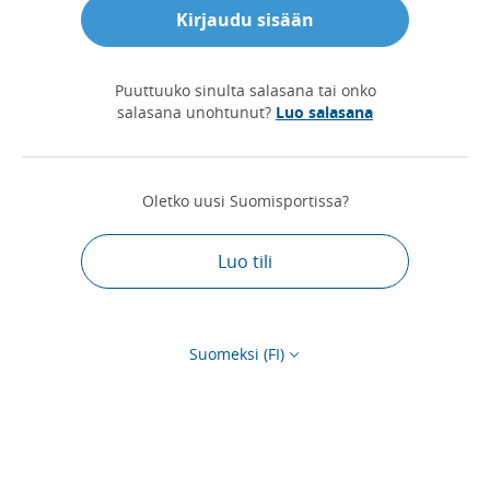
Kirjaudu sisään
Puuttuuko sinulta salasana tai onko
salasana unohtunut?
Luo salasana
Oletko uusi Suomisportissa?
Luo tili
Suomeksi (FI)