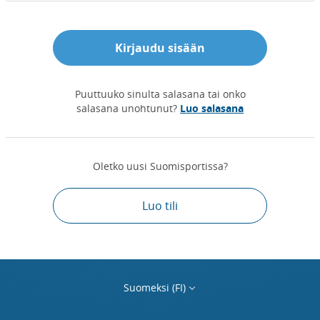
Kirjaudu sisään
Puuttuuko sinulta salasana tai onko
salasana unohtunut?
Luo salasana
Oletko uusi Suomisportissa?
Luo tili
Suomeksi (FI)