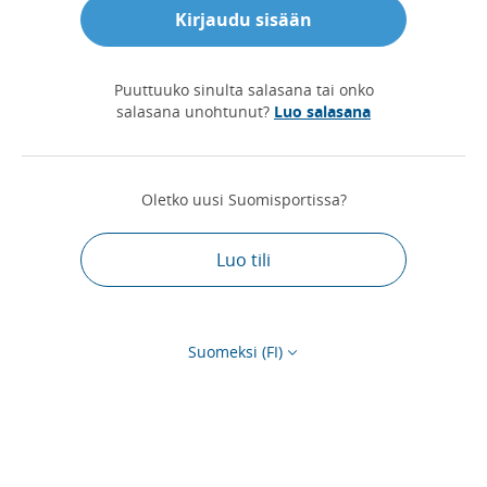
Kirjaudu sisään
Puuttuuko sinulta salasana tai onko
salasana unohtunut?
Luo salasana
Oletko uusi Suomisportissa?
Luo tili
Suomeksi (FI)