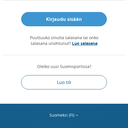
Kirjaudu sisään
Puuttuuko sinulta salasana tai onko
salasana unohtunut?
Luo salasana
Oletko uusi Suomisportissa?
Luo tili
Suomeksi (FI)