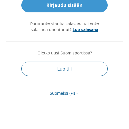
Kirjaudu sisään
Puuttuuko sinulta salasana tai onko
salasana unohtunut?
Luo salasana
Oletko uusi Suomisportissa?
Luo tili
Suomeksi (FI)