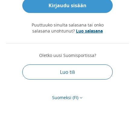
Kirjaudu sisään
Puuttuuko sinulta salasana tai onko
salasana unohtunut?
Luo salasana
Oletko uusi Suomisportissa?
Luo tili
Suomeksi (FI)