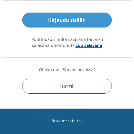
Kirjaudu sisään
Puuttuuko sinulta salasana tai onko
salasana unohtunut?
Luo salasana
Oletko uusi Suomisportissa?
Luo tili
Suomeksi (FI)