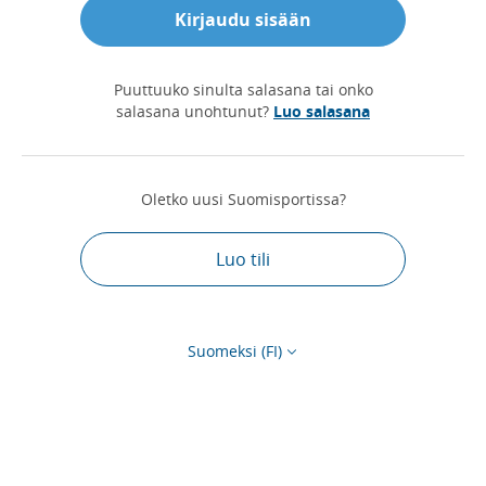
Kirjaudu sisään
Puuttuuko sinulta salasana tai onko
salasana unohtunut?
Luo salasana
Oletko uusi Suomisportissa?
Luo tili
Suomeksi (FI)