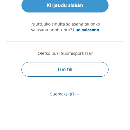
Kirjaudu sisään
Puuttuuko sinulta salasana tai onko
salasana unohtunut?
Luo salasana
Oletko uusi Suomisportissa?
Luo tili
Suomeksi (FI)