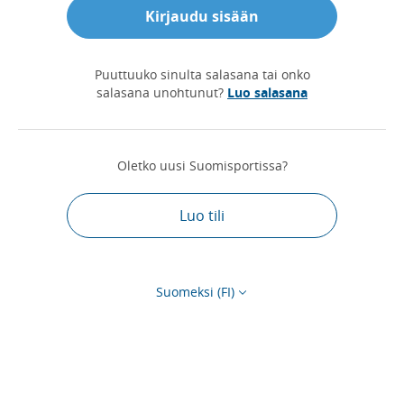
Kirjaudu sisään
Puuttuuko sinulta salasana tai onko
salasana unohtunut?
Luo salasana
Oletko uusi Suomisportissa?
Luo tili
Suomeksi (FI)