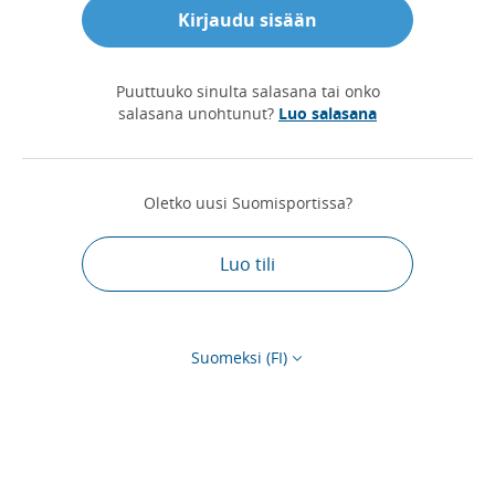
Kirjaudu sisään
Puuttuuko sinulta salasana tai onko
salasana unohtunut?
Luo salasana
Oletko uusi Suomisportissa?
Luo tili
Suomeksi (FI)