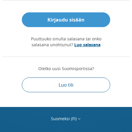
Kirjaudu sisään
Puuttuuko sinulta salasana tai onko
salasana unohtunut?
Luo salasana
Oletko uusi Suomisportissa?
Luo tili
Suomeksi (FI)