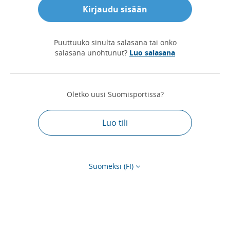
Kirjaudu sisään
Puuttuuko sinulta salasana tai onko
salasana unohtunut?
Luo salasana
Oletko uusi Suomisportissa?
Luo tili
Suomeksi (FI)