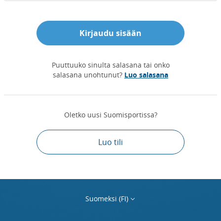
Kirjaudu sisään
Puuttuuko sinulta salasana tai onko
salasana unohtunut?
Luo salasana
Oletko uusi Suomisportissa?
Luo tili
Suomeksi (FI)