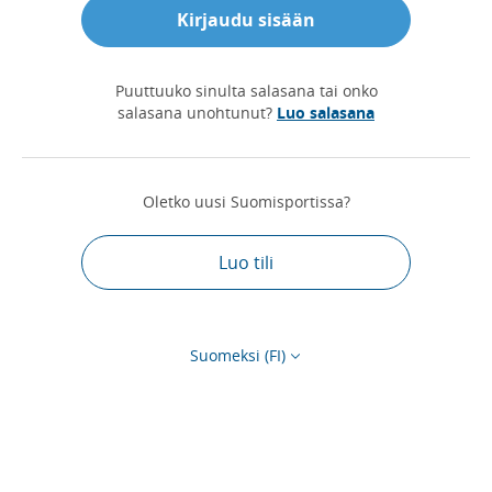
Kirjaudu sisään
Puuttuuko sinulta salasana tai onko
salasana unohtunut?
Luo salasana
Oletko uusi Suomisportissa?
Luo tili
Suomeksi (FI)