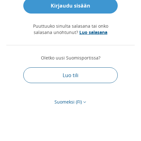
Kirjaudu sisään
Puuttuuko sinulta salasana tai onko
salasana unohtunut?
Luo salasana
Oletko uusi Suomisportissa?
Luo tili
Suomeksi (FI)