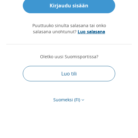
Kirjaudu sisään
Puuttuuko sinulta salasana tai onko
salasana unohtunut?
Luo salasana
Oletko uusi Suomisportissa?
Luo tili
Suomeksi (FI)