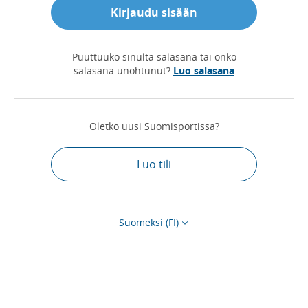
Kirjaudu sisään
Puuttuuko sinulta salasana tai onko
salasana unohtunut?
Luo salasana
Oletko uusi Suomisportissa?
Luo tili
Suomeksi (FI)