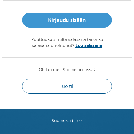
Kirjaudu sisään
Puuttuuko sinulta salasana tai onko
salasana unohtunut?
Luo salasana
Oletko uusi Suomisportissa?
Luo tili
Suomeksi (FI)