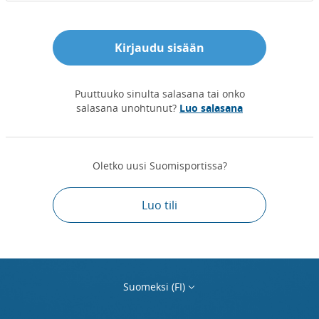
Kirjaudu sisään
Puuttuuko sinulta salasana tai onko
salasana unohtunut?
Luo salasana
Oletko uusi Suomisportissa?
Luo tili
Suomeksi (FI)