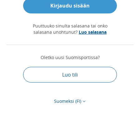
Kirjaudu sisään
Puuttuuko sinulta salasana tai onko
salasana unohtunut?
Luo salasana
Oletko uusi Suomisportissa?
Luo tili
Suomeksi (FI)