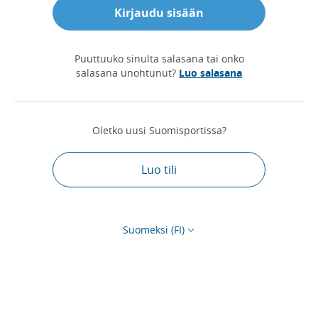
Kirjaudu sisään
Puuttuuko sinulta salasana tai onko
salasana unohtunut?
Luo salasana
Oletko uusi Suomisportissa?
Luo tili
Suomeksi (FI)