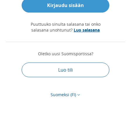
Kirjaudu sisään
Puuttuuko sinulta salasana tai onko
salasana unohtunut?
Luo salasana
Oletko uusi Suomisportissa?
Luo tili
Suomeksi (FI)