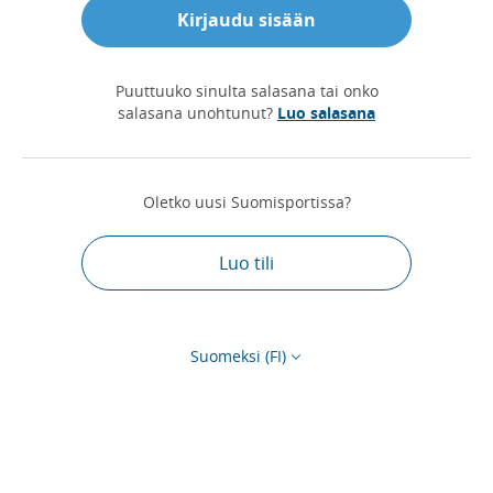
Kirjaudu sisään
Puuttuuko sinulta salasana tai onko
salasana unohtunut?
Luo salasana
Oletko uusi Suomisportissa?
Luo tili
Suomeksi (FI)