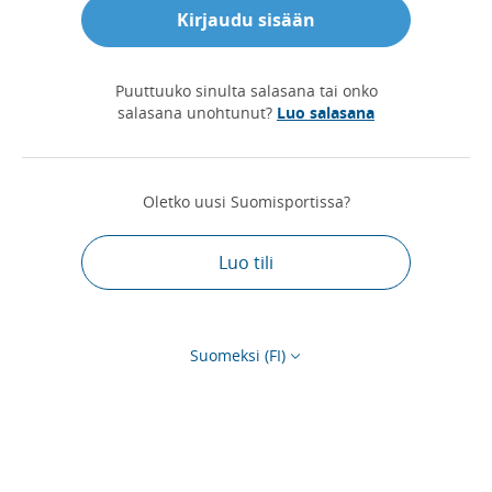
Kirjaudu sisään
Puuttuuko sinulta salasana tai onko
salasana unohtunut?
Luo salasana
Oletko uusi Suomisportissa?
Luo tili
Suomeksi (FI)