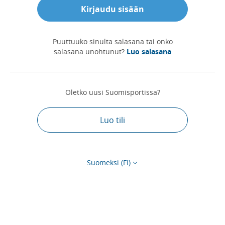
Kirjaudu sisään
Puuttuuko sinulta salasana tai onko
salasana unohtunut?
Luo salasana
Oletko uusi Suomisportissa?
Luo tili
Suomeksi (FI)