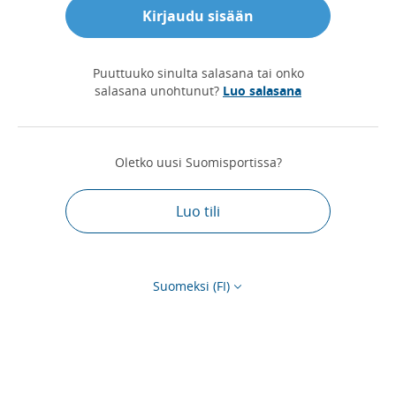
Kirjaudu sisään
Puuttuuko sinulta salasana tai onko
salasana unohtunut?
Luo salasana
Oletko uusi Suomisportissa?
Luo tili
Suomeksi (FI)