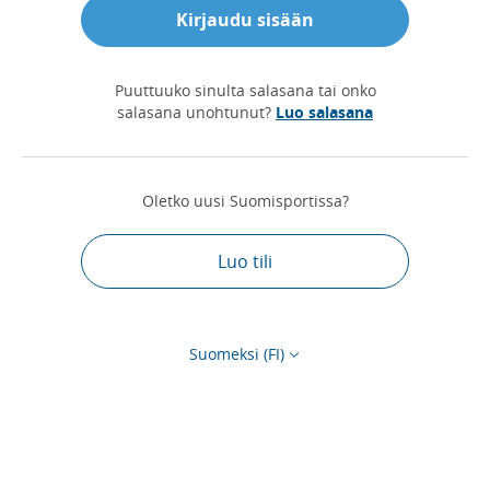
Kirjaudu sisään
Puuttuuko sinulta salasana tai onko
salasana unohtunut?
Luo salasana
Oletko uusi Suomisportissa?
Luo tili
Suomeksi (FI)