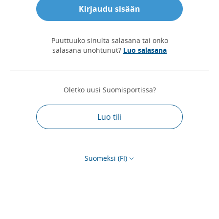
Kirjaudu sisään
Puuttuuko sinulta salasana tai onko
salasana unohtunut?
Luo salasana
Oletko uusi Suomisportissa?
Luo tili
Suomeksi (FI)