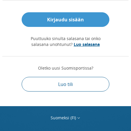
Kirjaudu sisään
Puuttuuko sinulta salasana tai onko
salasana unohtunut?
Luo salasana
Oletko uusi Suomisportissa?
Luo tili
Suomeksi (FI)