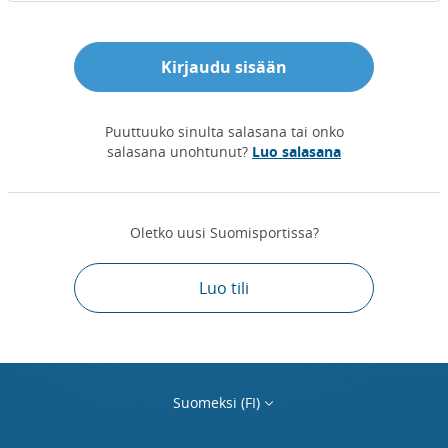
Kirjaudu sisään
Puuttuuko sinulta salasana tai onko
salasana unohtunut?
Luo salasana
Oletko uusi Suomisportissa?
Luo tili
Suomeksi (FI)